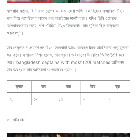
মাশরাফি মর্তুজা, যিনি বাংলাদেশের অন্যতম সেরা অধিনায়ক হিসেবে সম্মানিত, টি২০
দলে নিয়ে এসেছিলেন আবেগ এবং লড়াইয়ের মানসিকতা। যদিও তিনি ওয়ানডে
অধিনায়কত্বের জন্য বেশি পরিচিত, টি২০ ক্রিকেটেও তার ভূমিকা ছিল অত্যন্ত
গুরুত্বপূর্ণ।
তার নেতৃত্বে বাংলাদেশ দল টি২০ ফরম্যাটে আরও আক্রমণাত্মক মানসিকতা গড়ে তুলতে
শুরু করে। ফলাফল মিশ্র হলেও, তার প্রভাব ভবিষ্যতের উন্নতির ভিত্তি তৈরি করে
দেয়। bangladesh captains with most t20I matches তালিকায়
তার অবস্থান তার অভিজ্ঞতা ও প্রভাবের প্রমাণ।
ম্যাচ
জয়
হার
টাই
ড্র
২৮
১০
১৭
০
০
৩. লিটন দাস