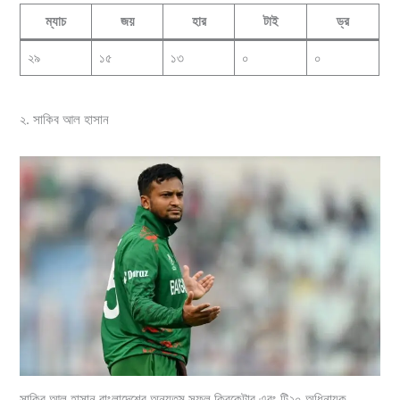
ম্যাচ
জয়
হার
টাই
ড্র
২৯
১৫
১৩
০
০
২. সাকিব আল হাসান
সাকিব আল হাসান বাংলাদেশের অন্যতম সফল ক্রিকেটার এবং টি২০ অধিনায়ক