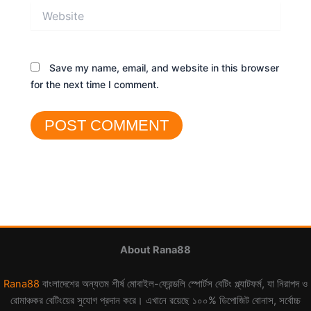
Website
Save my name, email, and website in this browser
for the next time I comment.
About Rana88
Rana88
বাংলাদেশের অন্যতম শীর্ষ মোবাইল-ফ্রেন্ডলি স্পোর্টস বেটিং প্ল্যাটফর্ম, যা নিরাপদ ও
রোমাঞ্চকর বেটিংয়ের সুযোগ প্রদান করে। এখানে রয়েছে ১০০% ডিপোজিট বোনাস, সর্বোচ্চ