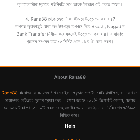
ব্যবহারকারীরা ম্যাচের পরিস্থিতি দেখে তাৎক্ষণিকভাবে বেট করতে পারেন।
4. Rana88 থেকে জেতা টাকা কীভাবে উত্তোলন করা যায়?
আপনার অ্যাকাউন্টে থাকা অর্থ উইথড্র অপশনে গিয়ে Bkash, Nagad বা
Bank Transfer নির্বাচন করে সহজেই উত্তোলন করা যায়। সাধারণত
প্রসেস সম্পন্ন হতে ১৫ মিনিট থেকে ২৪ ঘণ্টা সময় লাগে।
About Rana88
Rana88
বাংলাদেশের অন্যতম শীর্ষ মোবাইল-ফ্রেন্ডলি স্পোর্টস বেটিং প্ল্যাটফর্ম, যা নিরাপদ ও
রোমাঞ্চকর বেটিংয়ের সুযোগ প্রদান করে। এখানে রয়েছে ১০০% ডিপোজিট বোনাস, সর্বোচ্চ
১৫,০০০ টাকা পর্যন্ত। এটি সকল ব্যবহারকারীর জন্য নিরবচ্ছিন্ন ও নির্ভরযোগ্য অভিজ্ঞতা
নিশ্চিত করে।
Help