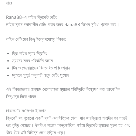
যাবে।
Rana88-এ লাইভ ক্রিকেট বেটিং
লাইভ ম্যাচ চলাকালীন বেটিং করার জন্য Rana88 বিশেষ সুবিধা প্রদান করে।
লাইভ বেটিংয়ের কিছু উল্লেখযোগ্য ফিচার:
ফ্রি লাইভ ম্যাচ স্ট্রিমিং
ম্যাচের সময় পরিবর্তিত অডস
টিম ও খেলোয়াড়ের বিস্তারিত পরিসংখ্যান
ম্যাচের মুহূর্ত অনুযায়ী নতুন বেটিং সুযোগ
এই ফিচারগুলোর মাধ্যমে খেলোয়াড়রা ম্যাচের পরিস্থিতি বিশ্লেষণ করে তাৎক্ষণিক
সিদ্ধান্ত নিতে পারেন।
ক্রিকেটের সংক্ষিপ্ত ইতিহাস
ক্রিকেট বহু পুরোনো একটি ব্যাট-বলভিত্তিক খেলা, যার জনপ্রিয়তা শতাব্দীর পর শতাব্দী
ধরে বৃদ্ধি পেয়েছে। উনবিংশ শতকে আন্তর্জাতিক পর্যায়ে ক্রিকেট ম্যাচের সূচনা হয় এবং
ধীরে ধীরে এটি বিভিন্ন দেশে ছড়িয়ে পড়ে।