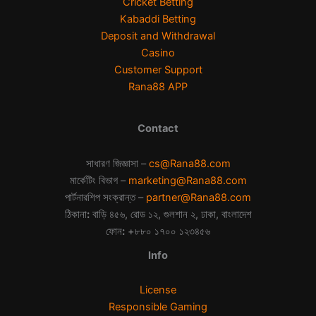
Cricket Betting
Kabaddi Betting
Deposit and Withdrawal
Casino
Customer Support
Rana88 APP
Contact
সাধারণ জিজ্ঞাসা –
cs@Rana88.com
মার্কেটিং বিভাগ –
marketing@Rana88.com
পার্টনারশিপ সংক্রান্ত –
partner@Rana88.com
ঠিকানা
:
বাড়ি ৪৫৬, রোড ১২, গুলশান ২, ঢাকা, বাংলাদেশ
ফোন
:
+৮৮০ ১৭০০ ১২৩৪৫৬
Info
License
Responsible Gaming