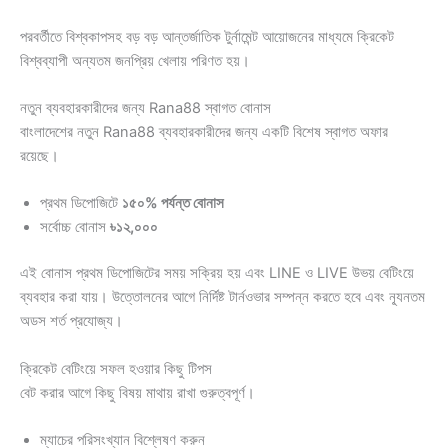
পরবর্তীতে বিশ্বকাপসহ বড় বড় আন্তর্জাতিক টুর্নামেন্ট আয়োজনের মাধ্যমে ক্রিকেট
বিশ্বব্যাপী অন্যতম জনপ্রিয় খেলায় পরিণত হয়।
নতুন ব্যবহারকারীদের জন্য Rana88 স্বাগত বোনাস
বাংলাদেশের নতুন Rana88 ব্যবহারকারীদের জন্য একটি বিশেষ স্বাগত অফার
রয়েছে।
প্রথম ডিপোজিটে
১৫০% পর্যন্ত বোনাস
সর্বোচ্চ বোনাস
৳১২,০০০
এই বোনাস প্রথম ডিপোজিটের সময় সক্রিয় হয় এবং LINE ও LIVE উভয় বেটিংয়ে
ব্যবহার করা যায়। উত্তোলনের আগে নির্দিষ্ট টার্নওভার সম্পন্ন করতে হবে এবং ন্যূনতম
অডস শর্ত প্রযোজ্য।
ক্রিকেট বেটিংয়ে সফল হওয়ার কিছু টিপস
বেট করার আগে কিছু বিষয় মাথায় রাখা গুরুত্বপূর্ণ।
ম্যাচের পরিসংখ্যান বিশ্লেষণ করুন