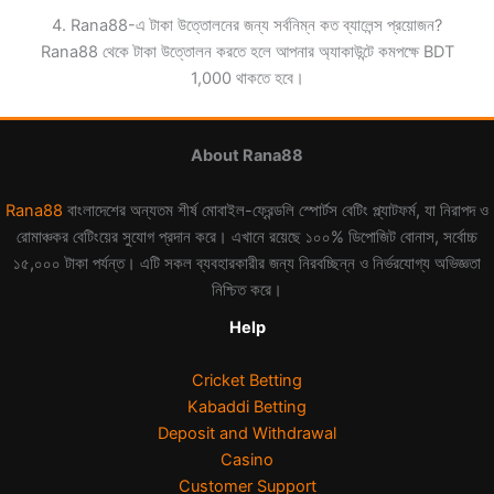
4. Rana88-এ টাকা উত্তোলনের জন্য সর্বনিম্ন কত ব্যালেন্স প্রয়োজন?
Rana88 থেকে টাকা উত্তোলন করতে হলে আপনার অ্যাকাউন্টে কমপক্ষে BDT
1,000 থাকতে হবে।
About Rana88
Rana88
বাংলাদেশের অন্যতম শীর্ষ মোবাইল-ফ্রেন্ডলি স্পোর্টস বেটিং প্ল্যাটফর্ম, যা নিরাপদ ও
রোমাঞ্চকর বেটিংয়ের সুযোগ প্রদান করে। এখানে রয়েছে ১০০% ডিপোজিট বোনাস, সর্বোচ্চ
১৫,০০০ টাকা পর্যন্ত। এটি সকল ব্যবহারকারীর জন্য নিরবচ্ছিন্ন ও নির্ভরযোগ্য অভিজ্ঞতা
নিশ্চিত করে।
Help
Cricket Betting
Kabaddi Betting
Deposit and Withdrawal
Casino
Customer Support