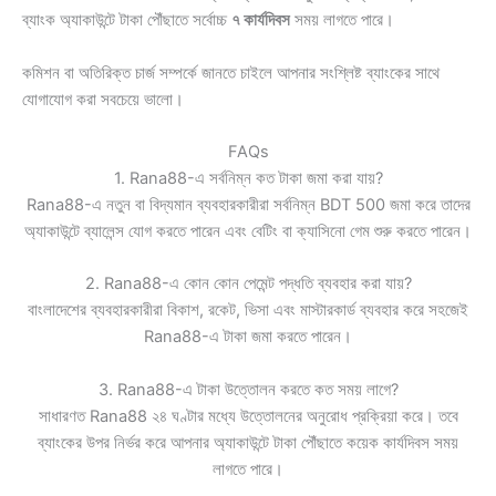
ব্যাংক অ্যাকাউন্টে টাকা পৌঁছাতে সর্বোচ্চ
৭ কার্যদিবস
সময় লাগতে পারে।
কমিশন বা অতিরিক্ত চার্জ সম্পর্কে জানতে চাইলে আপনার সংশ্লিষ্ট ব্যাংকের সাথে
যোগাযোগ করা সবচেয়ে ভালো।
FAQs
1. Rana88-এ সর্বনিম্ন কত টাকা জমা করা যায়?
Rana88-এ নতুন বা বিদ্যমান ব্যবহারকারীরা সর্বনিম্ন BDT 500 জমা করে তাদের
অ্যাকাউন্টে ব্যালেন্স যোগ করতে পারেন এবং বেটিং বা ক্যাসিনো গেম শুরু করতে পারেন।
2. Rana88-এ কোন কোন পেমেন্ট পদ্ধতি ব্যবহার করা যায়?
বাংলাদেশের ব্যবহারকারীরা বিকাশ, রকেট, ভিসা এবং মাস্টারকার্ড ব্যবহার করে সহজেই
Rana88-এ টাকা জমা করতে পারেন।
3. Rana88-এ টাকা উত্তোলন করতে কত সময় লাগে?
সাধারণত Rana88 ২৪ ঘণ্টার মধ্যে উত্তোলনের অনুরোধ প্রক্রিয়া করে। তবে
ব্যাংকের উপর নির্ভর করে আপনার অ্যাকাউন্টে টাকা পৌঁছাতে কয়েক কার্যদিবস সময়
লাগতে পারে।