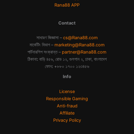
Rana88 APP
Contact
সাধারণ জিজ্ঞাসা –
cs@Rana88.com
মার্কেটিং বিভাগ –
marketing@Rana88.com
পার্টনারশিপ সংক্রান্ত –
partner@Rana88.com
ঠিকানা
:
বাড়ি ৪৫৬, রোড ১২, গুলশান ২, ঢাকা, বাংলাদেশ
ফোন
:
+৮৮০ ১৭০০ ১২৩৪৫৬
Info
License
Responsible Gaming
Anti-fraud
Affiliate
Privacy Policy