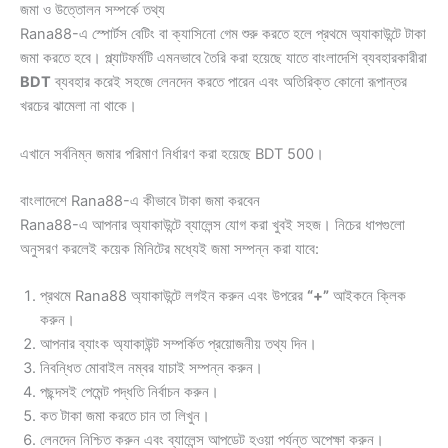
জমা ও উত্তোলন সম্পর্কে তথ্য
Rana88-এ স্পোর্টস বেটিং বা ক্যাসিনো গেম শুরু করতে হলে প্রথমে অ্যাকাউন্টে টাকা
জমা করতে হবে। প্ল্যাটফর্মটি এমনভাবে তৈরি করা হয়েছে যাতে বাংলাদেশি ব্যবহারকারীরা
BDT
ব্যবহার করেই সহজে লেনদেন করতে পারেন এবং অতিরিক্ত কোনো রূপান্তর
খরচের ঝামেলা না থাকে।
এখানে সর্বনিম্ন জমার পরিমাণ নির্ধারণ করা হয়েছে BDT 500।
বাংলাদেশে Rana88-এ কীভাবে টাকা জমা করবেন
Rana88-এ আপনার অ্যাকাউন্টে ব্যালেন্স যোগ করা খুবই সহজ। নিচের ধাপগুলো
অনুসরণ করলেই কয়েক মিনিটের মধ্যেই জমা সম্পন্ন করা যাবে:
প্রথমে Rana88 অ্যাকাউন্টে লগইন করুন এবং উপরের
“+”
আইকনে ক্লিক
করুন।
আপনার ব্যাংক অ্যাকাউন্ট সম্পর্কিত প্রয়োজনীয় তথ্য দিন।
নিবন্ধিত মোবাইল নম্বর যাচাই সম্পন্ন করুন।
পছন্দসই পেমেন্ট পদ্ধতি নির্বাচন করুন।
কত টাকা জমা করতে চান তা লিখুন।
লেনদেন নিশ্চিত করুন এবং ব্যালেন্স আপডেট হওয়া পর্যন্ত অপেক্ষা করুন।