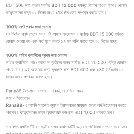
BDT 500 জমা করলে সর্বোচ্চ
BDT 12,000
পর্যন্ত বোনাস পাওয়া যাবে। বোনাস
উত্তোলনের জন্য ৩০ দিনের মধ্যে x13 টার্নওভার সম্পন্ন করতে হবে।
100% স্লট প্রথম জমা বোনাস
সব ভিডিও স্লট গেমের জন্য এই অফার প্রযোজ্য। সর্বোচ্চ BDT 15,000 পর্যন্ত
বোনাস দেওয়া হয় এবং শর্ত পূরণ করতে ১৭ গুণ বাজি ধরতে হবে ৩০ দিনের মধ্যে।
100% লাইভ ক্যাসিনো প্রথম জমা বোনাস
লাইভ ক্যাসিনো গেম খেলতে আগ্রহীদের জন্য সর্বোচ্চ BDT 20,000 পর্যন্ত বোনাস
পাওয়া যায়। এই অফারের জন্য ন্যূনতম জমা BDT 600 এবং x30 টার্নওভার ৩০
দিনের মধ্যে সম্পন্ন করতে হবে।
Rana88 উত্তোলন বাংলাদেশ: নিয়ম, পদ্ধতি ও সময়
জমা ও উত্তোলন
Rana88
-এ আপনি সহজেই ব্যাংক ট্রান্সফারের মাধ্যমে জেতা অর্থ উত্তোলন করতে
পারবেন। উত্তোলনের জন্য অ্যাকাউন্টে কমপক্ষে BDT 1,000 থাকতে হবে।
সাধারণত প্ল্যাটফর্মটি ২৪ ঘণ্টার মধ্যে ক্যাশআউট অনুরোধ প্রক্রিয়া সম্পন্ন করে, তবে
অর্থ আপনার ব্যাংক অ্যাকাউন্টে পৌঁছাতে কিছুটা অতিরিক্ত সময় লাগতে পারে।